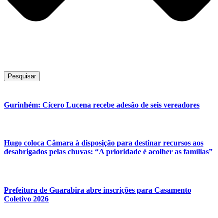
Pesquisar
Gurinhém: Cícero Lucena recebe adesão de seis vereadores
Hugo coloca Câmara à disposição para destinar recursos aos
desabrigados pelas chuvas: “A prioridade é acolher as famílias”
Prefeitura de Guarabira abre inscrições para Casamento
Coletivo 2026