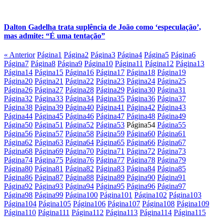
Dalton Gadelha trata suplência de João como ‘especulação’,
mas admite: “É uma tentação”
« Anterior
Página
1
Página
2
Página
3
Página
4
Página
5
Página
6
Página
7
Página
8
Página
9
Página
10
Página
11
Página
12
Página
13
Página
14
Página
15
Página
16
Página
17
Página
18
Página
19
Página
20
Página
21
Página
22
Página
23
Página
24
Página
25
Página
26
Página
27
Página
28
Página
29
Página
30
Página
31
Página
32
Página
33
Página
34
Página
35
Página
36
Página
37
Página
38
Página
39
Página
40
Página
41
Página
42
Página
43
Página
44
Página
45
Página
46
Página
47
Página
48
Página
49
Página
50
Página
51
Página
52
Página
53
Página
54
Página
55
Página
56
Página
57
Página
58
Página
59
Página
60
Página
61
Página
62
Página
63
Página
64
Página
65
Página
66
Página
67
Página
68
Página
69
Página
70
Página
71
Página
72
Página
73
Página
74
Página
75
Página
76
Página
77
Página
78
Página
79
Página
80
Página
81
Página
82
Página
83
Página
84
Página
85
Página
86
Página
87
Página
88
Página
89
Página
90
Página
91
Página
92
Página
93
Página
94
Página
95
Página
96
Página
97
Página
98
Página
99
Página
100
Página
101
Página
102
Página
103
Página
104
Página
105
Página
106
Página
107
Página
108
Página
109
Página
110
Página
111
Página
112
Página
113
Página
114
Página
115