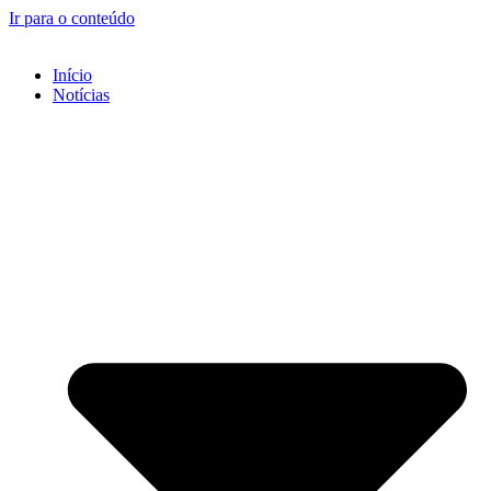
Ir para o conteúdo
Início
Notícias