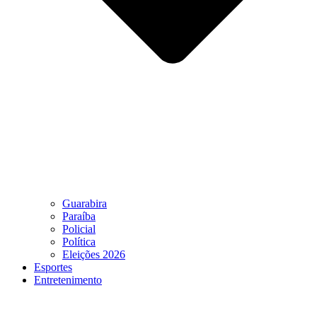
Guarabira
Paraíba
Policial
Política
Eleições 2026
Esportes
Entretenimento