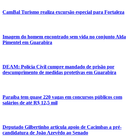
CamBal Turismo realiza excursão especial para Fortaleza
Imagem do homem encontrado sem vida no conjunto Alda
Pimentel em Guarabira
DEAM: Polícia Civil cumpre mandado de prisão por
descumprimento de medidas protetivas em Guarabira
Paraíba tem quase 220 vagas em concursos públicos com
salários de até R$ 12,5 mil
Deputado Gilbertinho articula apoio de Cacimbas a pré-
candidatura de João Azevêdo ao Senado