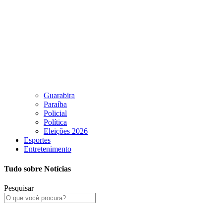
Guarabira
Paraíba
Policial
Política
Eleições 2026
Esportes
Entretenimento
Tudo sobre Notícias
Pesquisar