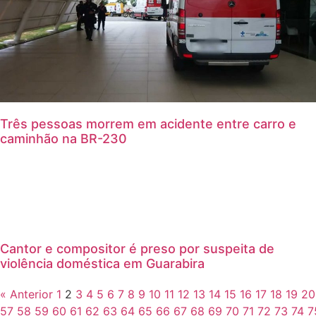
Três pessoas morrem em acidente entre carro e
caminhão na BR-230
Cantor e compositor é preso por suspeita de
violência doméstica em Guarabira
« Anterior
1
2
3
4
5
6
7
8
9
10
11
12
13
14
15
16
17
18
19
20
57
58
59
60
61
62
63
64
65
66
67
68
69
70
71
72
73
74
7