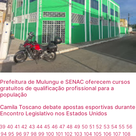
Prefeitura de Mulungu e SENAC oferecem cursos
gratuitos de qualificação profissional para a
população
Camila Toscano debate apostas esportivas durante
Encontro Legislativo nos Estados Unidos
39
40
41
42
43
44
45
46
47
48
49
50
51
52
53
54
55
56
94
95
96
97
98
99
100
101
102
103
104
105
106
107
108