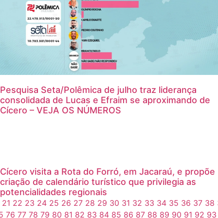
Pesquisa Seta/Polêmica de julho traz liderança
consolidada de Lucas e Efraim se aproximando de
Cícero – VEJA OS NÚMEROS
Cícero visita a Rota do Forró, em Jacaraú, e propõe
criação de calendário turístico que privilegia as
potencialidades regionais
21
22
23
24
25
26
27
28
29
30
31
32
33
34
35
36
37
38
5
76
77
78
79
80
81
82
83
84
85
86
87
88
89
90
91
92
93