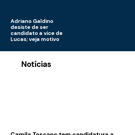
Adriano Galdino
desiste de ser
candidato a vice de
Lucas; veja motivo
Notícias
Pa
t
d
v
ab
e
c
c
sa
Camila Toscano tem candidatura a
q