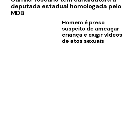
p
deputada estadual homologada pelo
de
MDB
Homem é preso
Tr
suspeito de ameaçar
p
criança e exigir vídeos
m
de atos sexuais
e
ac
en
ca
c
na
2
Pe
S
de
li
co
de
Ef