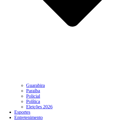
Guarabira
Paraíba
Policial
Política
Eleições 2026
Esportes
Entretenimento