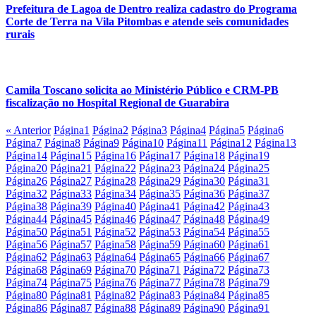
Prefeitura de Lagoa de Dentro realiza cadastro do Programa
Corte de Terra na Vila Pitombas e atende seis comunidades
rurais
Camila Toscano solicita ao Ministério Público e CRM-PB
fiscalização no Hospital Regional de Guarabira
« Anterior
Página
1
Página
2
Página
3
Página
4
Página
5
Página
6
Página
7
Página
8
Página
9
Página
10
Página
11
Página
12
Página
13
Página
14
Página
15
Página
16
Página
17
Página
18
Página
19
Página
20
Página
21
Página
22
Página
23
Página
24
Página
25
Página
26
Página
27
Página
28
Página
29
Página
30
Página
31
Página
32
Página
33
Página
34
Página
35
Página
36
Página
37
Página
38
Página
39
Página
40
Página
41
Página
42
Página
43
Página
44
Página
45
Página
46
Página
47
Página
48
Página
49
Página
50
Página
51
Página
52
Página
53
Página
54
Página
55
Página
56
Página
57
Página
58
Página
59
Página
60
Página
61
Página
62
Página
63
Página
64
Página
65
Página
66
Página
67
Página
68
Página
69
Página
70
Página
71
Página
72
Página
73
Página
74
Página
75
Página
76
Página
77
Página
78
Página
79
Página
80
Página
81
Página
82
Página
83
Página
84
Página
85
Página
86
Página
87
Página
88
Página
89
Página
90
Página
91