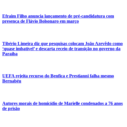
Efraim Filho anuncia lançamento de pré-candidatura com
presença de Flávio Bolsonaro em março
Tibério Limeira diz que pesquisas colocam João Azevêdo como
‘quase imbatível’ e descarta receio de transição no governo da
Paraíba
UEFA rejeita recurso do Benfica e Prestianni falha mesmo
Bernabéu
Autores morais de homicídio de Marielle condenados a 76 anos
de prisão