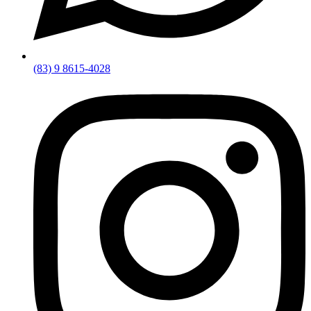
(83) 9 8615-4028