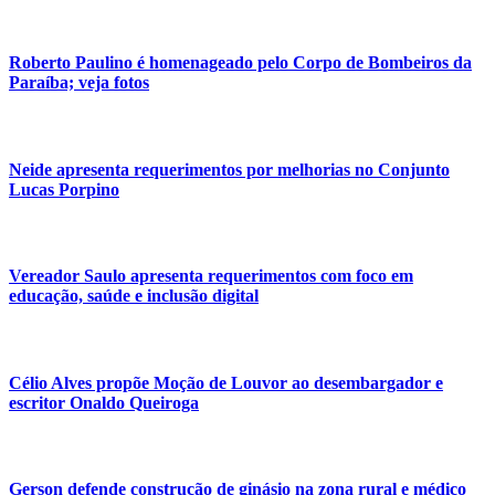
Roberto Paulino é homenageado pelo Corpo de Bombeiros da
Paraíba; veja fotos
Neide apresenta requerimentos por melhorias no Conjunto
Lucas Porpino
Vereador Saulo apresenta requerimentos com foco em
educação, saúde e inclusão digital
Célio Alves propõe Moção de Louvor ao desembargador e
escritor Onaldo Queiroga
Gerson defende construção de ginásio na zona rural e médico