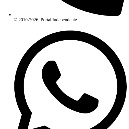
© 2010-2026. Portal Independente