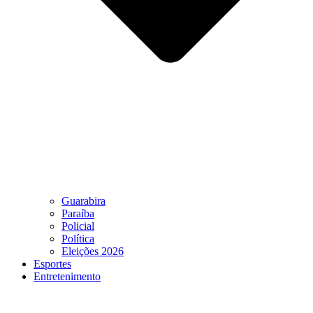
Guarabira
Paraíba
Policial
Política
Eleições 2026
Esportes
Entretenimento