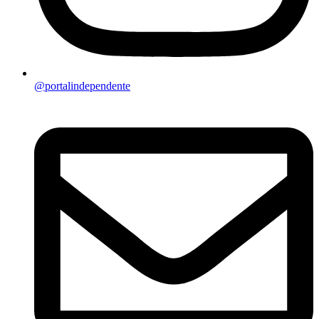
@portalindependente