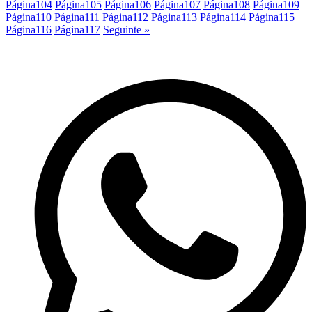
Página
104
Página
105
Página
106
Página
107
Página
108
Página
109
Página
110
Página
111
Página
112
Página
113
Página
114
Página
115
Página
116
Página
117
Seguinte »