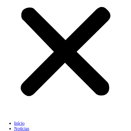
Início
Notícias