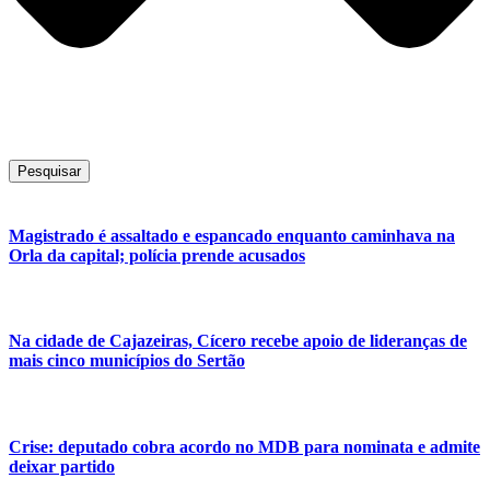
Pesquisar
Magistrado é assaltado e espancado enquanto caminhava na
Orla da capital; polícia prende acusados
Na cidade de Cajazeiras, Cícero recebe apoio de lideranças de
mais cinco municípios do Sertão
Crise: deputado cobra acordo no MDB para nominata e admite
deixar partido