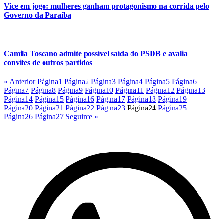
Vice em jogo: mulheres ganham protagonismo na corrida pelo
Governo da Paraíba
Camila Toscano admite possível saída do PSDB e avalia
convites de outros partidos
« Anterior
Página
1
Página
2
Página
3
Página
4
Página
5
Página
6
Página
7
Página
8
Página
9
Página
10
Página
11
Página
12
Página
13
Página
14
Página
15
Página
16
Página
17
Página
18
Página
19
Página
20
Página
21
Página
22
Página
23
Página
24
Página
25
Página
26
Página
27
Seguinte »