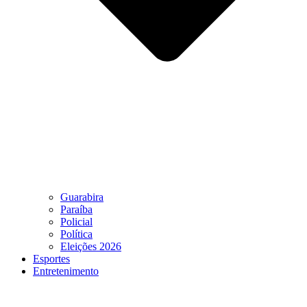
Guarabira
Paraíba
Policial
Política
Eleições 2026
Esportes
Entretenimento