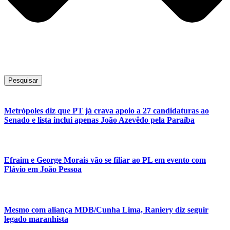
Pesquisar
Metrópoles diz que PT já crava apoio a 27 candidaturas ao
Senado e lista inclui apenas João Azevêdo pela Paraíba
Efraim e George Morais vão se filiar ao PL em evento com
Flávio em João Pessoa
Mesmo com aliança MDB/Cunha Lima, Raniery diz seguir
legado maranhista