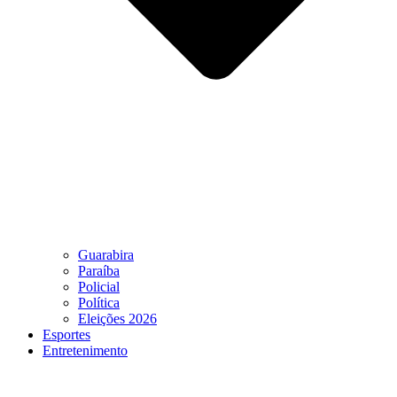
Guarabira
Paraíba
Policial
Política
Eleições 2026
Esportes
Entretenimento