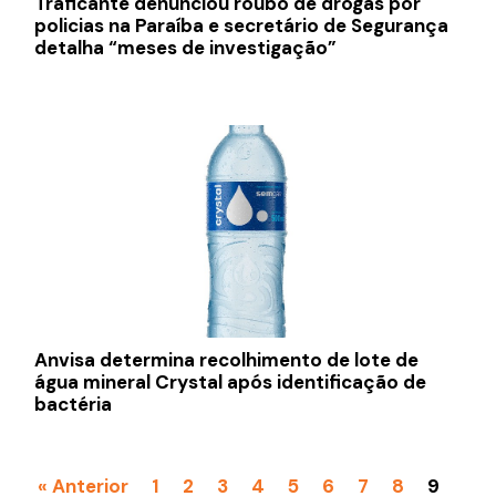
Traficante denunciou roubo de drogas por
policias na Paraíba e secretário de Segurança
detalha “meses de investigação”
Anvisa determina recolhimento de lote de
água mineral Crystal após identificação de
bactéria
« Anterior
1
2
3
4
5
6
7
8
9