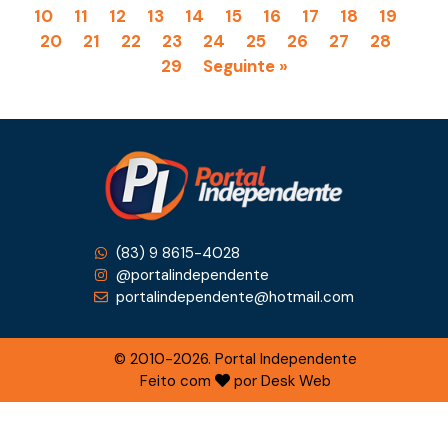
10
11
12
13
14
15
16
17
18
19
20
21
22
23
24
25
26
27
28
29
Seguinte »
(83) 9 8615-4028
@portalindependente
portalindependente@hotmail.com
© 2010-2026. Portal Independente
Feito com
por Desk Web