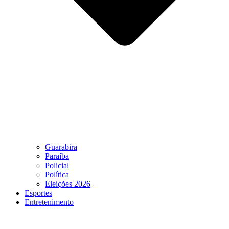
Guarabira
Paraíba
Policial
Política
Eleições 2026
Esportes
Entretenimento