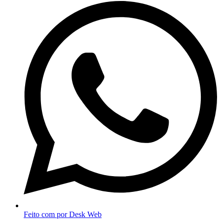
Feito com
por Desk Web