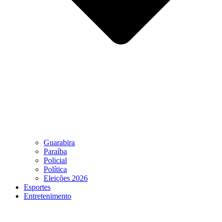
Guarabira
Paraíba
Policial
Política
Eleições 2026
Esportes
Entretenimento