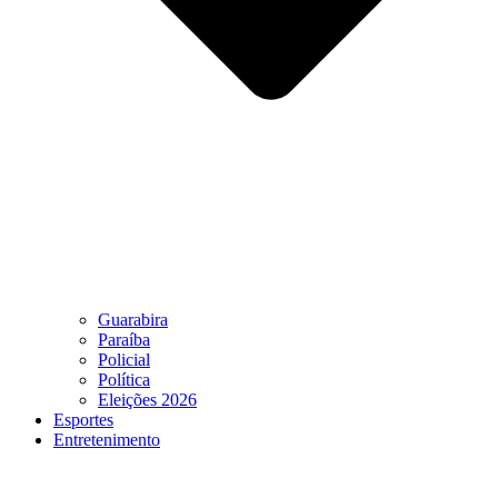
Guarabira
Paraíba
Policial
Política
Eleições 2026
Esportes
Entretenimento