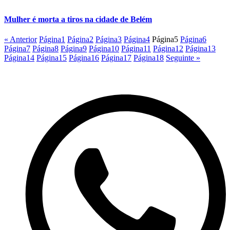
Mulher é morta a tiros na cidade de Belém
« Anterior
Página
1
Página
2
Página
3
Página
4
Página
5
Página
6
Página
7
Página
8
Página
9
Página
10
Página
11
Página
12
Página
13
Página
14
Página
15
Página
16
Página
17
Página
18
Seguinte »