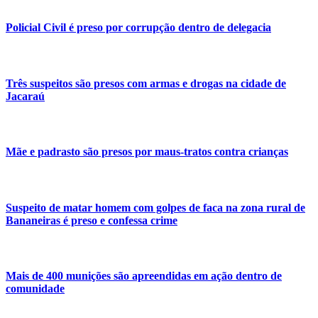
Policial Civil é preso por corrupção dentro de delegacia
Três suspeitos são presos com armas e drogas na cidade de
Jacaraú
Mãe e padrasto são presos por maus-tratos contra crianças
Suspeito de matar homem com golpes de faca na zona rural de
Bananeiras é preso e confessa crime
Mais de 400 munições são apreendidas em ação dentro de
comunidade