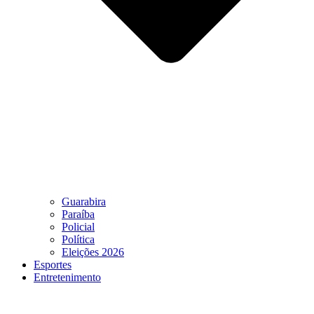
Guarabira
Paraíba
Policial
Política
Eleições 2026
Esportes
Entretenimento