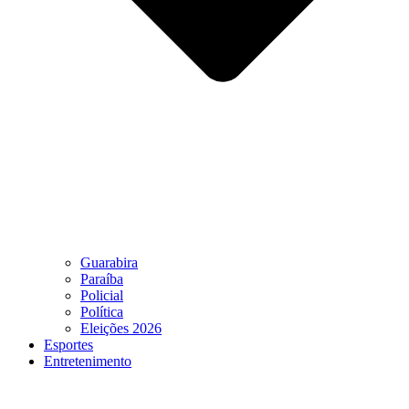
Guarabira
Paraíba
Policial
Política
Eleições 2026
Esportes
Entretenimento