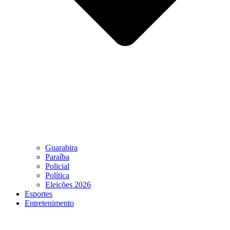
Guarabira
Paraíba
Policial
Política
Eleições 2026
Esportes
Entretenimento