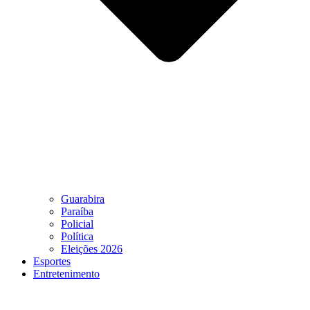
Guarabira
Paraíba
Policial
Política
Eleições 2026
Esportes
Entretenimento