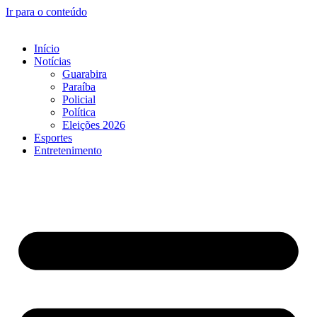
Ir para o conteúdo
Início
Notícias
Guarabira
Paraíba
Policial
Política
Eleições 2026
Esportes
Entretenimento