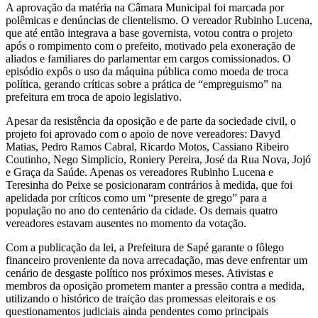
A aprovação da matéria na Câmara Municipal foi marcada por
polêmicas e denúncias de clientelismo. O vereador Rubinho Lucena,
que até então integrava a base governista, votou contra o projeto
após o rompimento com o prefeito, motivado pela exoneração de
aliados e familiares do parlamentar em cargos comissionados. O
episódio expôs o uso da máquina pública como moeda de troca
política, gerando críticas sobre a prática de “empreguismo” na
prefeitura em troca de apoio legislativo.
Apesar da resistência da oposição e de parte da sociedade civil, o
projeto foi aprovado com o apoio de nove vereadores: Davyd
Matias, Pedro Ramos Cabral, Ricardo Motos, Cassiano Ribeiro
Coutinho, Nego Simplicio, Roniery Pereira, José da Rua Nova, Jojó
e Graça da Saúde. Apenas os vereadores Rubinho Lucena e
Teresinha do Peixe se posicionaram contrários à medida, que foi
apelidada por críticos como um “presente de grego” para a
população no ano do centenário da cidade. Os demais quatro
vereadores estavam ausentes no momento da votação.
Com a publicação da lei, a Prefeitura de Sapé garante o fôlego
financeiro proveniente da nova arrecadação, mas deve enfrentar um
cenário de desgaste político nos próximos meses. Ativistas e
membros da oposição prometem manter a pressão contra a medida,
utilizando o histórico de traição das promessas eleitorais e os
questionamentos judiciais ainda pendentes como principais