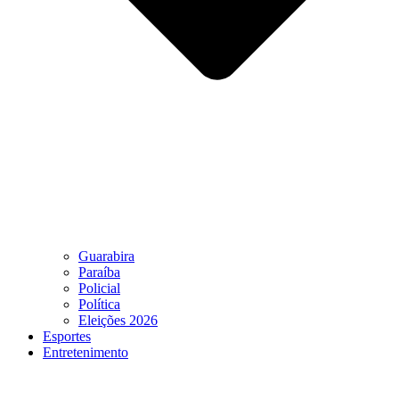
Guarabira
Paraíba
Policial
Política
Eleições 2026
Esportes
Entretenimento