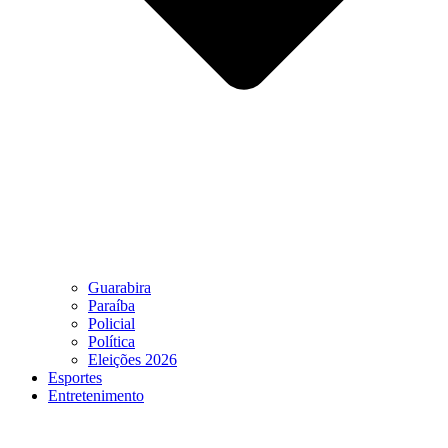
Guarabira
Paraíba
Policial
Política
Eleições 2026
Esportes
Entretenimento