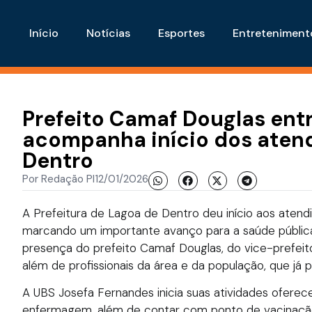
Início
Notícias
Esportes
Entreteniment
Prefeito Camaf Douglas ent
acompanha início dos aten
Dentro
Por
Redação PI
12/01/2026
A Prefeitura de Lagoa de Dentro deu início aos aten
marcando um importante avanço para a saúde pública
presença do prefeito Camaf Douglas, do vice-prefeito
além de profissionais da área e da população, que já
A UBS Josefa Fernandes inicia suas atividades ofere
enfermagem, além de contar com ponto de vacinação,