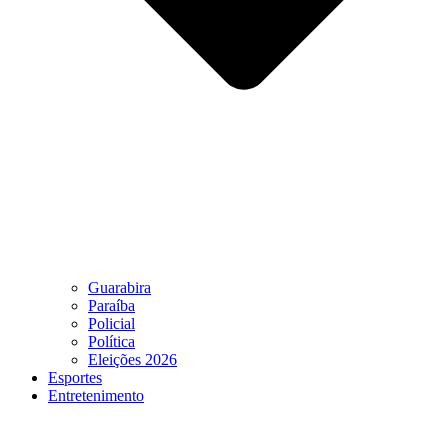
Guarabira
Paraíba
Policial
Política
Eleições 2026
Esportes
Entretenimento