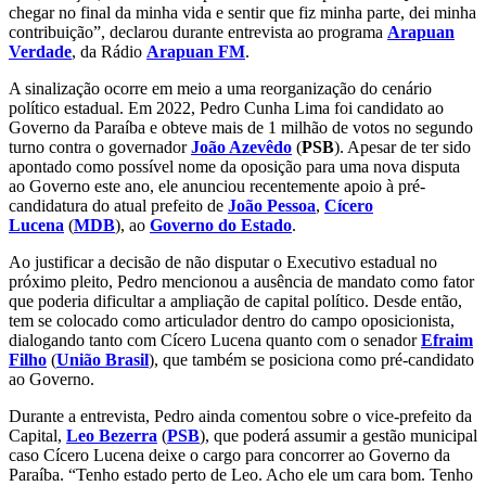
chegar no final da minha vida e sentir que fiz minha parte, dei minha
contribuição”, declarou durante entrevista ao programa
Arapuan
Verdade
, da Rádio
Arapuan FM
.
A sinalização ocorre em meio a uma reorganização do cenário
político estadual. Em 2022, Pedro Cunha Lima foi candidato ao
Governo da Paraíba e obteve mais de 1 milhão de votos no segundo
turno contra o governador
João Azevêdo
(
PSB
). Apesar de ter sido
apontado como possível nome da oposição para uma nova disputa
ao Governo este ano, ele anunciou recentemente apoio à pré-
candidatura do atual prefeito de
João Pessoa
,
Cícero
Lucena
(
MDB
), ao
Governo do Estado
.
Ao justificar a decisão de não disputar o Executivo estadual no
próximo pleito, Pedro mencionou a ausência de mandato como fator
que poderia dificultar a ampliação de capital político. Desde então,
tem se colocado como articulador dentro do campo oposicionista,
dialogando tanto com Cícero Lucena quanto com o senador
Efraim
Filho
(
União Brasil
), que também se posiciona como pré-candidato
ao Governo.
Durante a entrevista, Pedro ainda comentou sobre o vice-prefeito da
Capital,
Leo Bezerra
(
PSB
), que poderá assumir a gestão municipal
caso Cícero Lucena deixe o cargo para concorrer ao Governo da
Paraíba. “Tenho estado perto de Leo. Acho ele um cara bom. Tenho