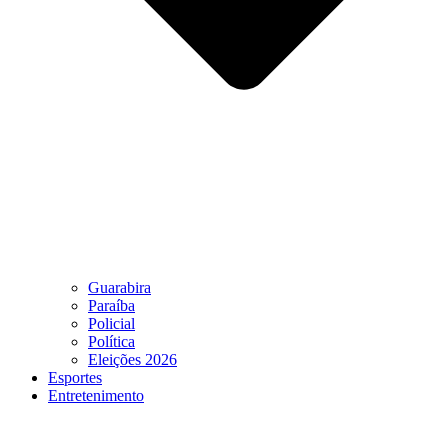
Guarabira
Paraíba
Policial
Política
Eleições 2026
Esportes
Entretenimento