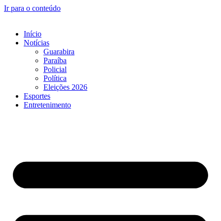
Ir para o conteúdo
Início
Notícias
Guarabira
Paraíba
Policial
Política
Eleições 2026
Esportes
Entretenimento