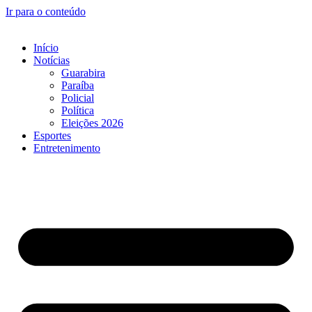
Ir para o conteúdo
Início
Notícias
Guarabira
Paraíba
Policial
Política
Eleições 2026
Esportes
Entretenimento