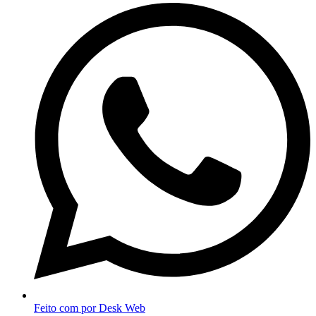
Feito com
por Desk Web