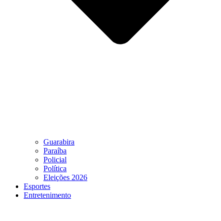
Guarabira
Paraíba
Policial
Política
Eleições 2026
Esportes
Entretenimento