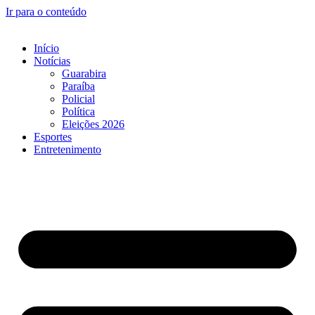
Ir para o conteúdo
Início
Notícias
Guarabira
Paraíba
Policial
Política
Eleições 2026
Esportes
Entretenimento