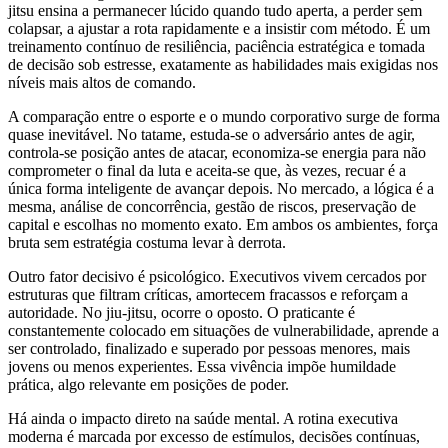
jitsu ensina a permanecer lúcido quando tudo aperta, a perder sem
colapsar, a ajustar a rota rapidamente e a insistir com método. É um
treinamento contínuo de resiliência, paciência estratégica e tomada
de decisão sob estresse, exatamente as habilidades mais exigidas nos
níveis mais altos de comando.
A comparação entre o esporte e o mundo corporativo surge de forma
quase inevitável. No tatame, estuda-se o adversário antes de agir,
controla-se posição antes de atacar, economiza-se energia para não
comprometer o final da luta e aceita-se que, às vezes, recuar é a
única forma inteligente de avançar depois. No mercado, a lógica é a
mesma, análise de concorrência, gestão de riscos, preservação de
capital e escolhas no momento exato. Em ambos os ambientes, força
bruta sem estratégia costuma levar à derrota.
Outro fator decisivo é psicológico. Executivos vivem cercados por
estruturas que filtram críticas, amortecem fracassos e reforçam a
autoridade. No jiu-jitsu, ocorre o oposto. O praticante é
constantemente colocado em situações de vulnerabilidade, aprende a
ser controlado, finalizado e superado por pessoas menores, mais
jovens ou menos experientes. Essa vivência impõe humildade
prática, algo relevante em posições de poder.
Há ainda o impacto direto na saúde mental. A rotina executiva
moderna é marcada por excesso de estímulos, decisões contínuas,