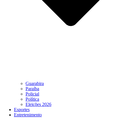
Guarabira
Paraíba
Policial
Política
Eleições 2026
Esportes
Entretenimento