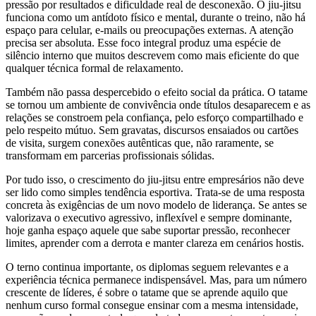
pressão por resultados e dificuldade real de desconexão. O jiu-jitsu
funciona como um antídoto físico e mental, durante o treino, não há
espaço para celular, e-mails ou preocupações externas. A atenção
precisa ser absoluta. Esse foco integral produz uma espécie de
silêncio interno que muitos descrevem como mais eficiente do que
qualquer técnica formal de relaxamento.
Também não passa despercebido o efeito social da prática. O tatame
se tornou um ambiente de convivência onde títulos desaparecem e as
relações se constroem pela confiança, pelo esforço compartilhado e
pelo respeito mútuo. Sem gravatas, discursos ensaiados ou cartões
de visita, surgem conexões autênticas que, não raramente, se
transformam em parcerias profissionais sólidas.
Por tudo isso, o crescimento do jiu-jitsu entre empresários não deve
ser lido como simples tendência esportiva. Trata-se de uma resposta
concreta às exigências de um novo modelo de liderança. Se antes se
valorizava o executivo agressivo, inflexível e sempre dominante,
hoje ganha espaço aquele que sabe suportar pressão, reconhecer
limites, aprender com a derrota e manter clareza em cenários hostis.
O terno continua importante, os diplomas seguem relevantes e a
experiência técnica permanece indispensável. Mas, para um número
crescente de líderes, é sobre o tatame que se aprende aquilo que
nenhum curso formal consegue ensinar com a mesma intensidade,