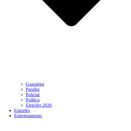
Guarabira
Paraíba
Policial
Política
Eleições 2026
Esportes
Entretenimento