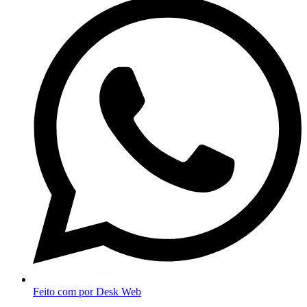
Feito com
por Desk Web