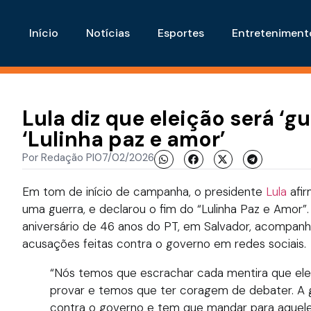
Início
Notícias
Esportes
Entreteniment
Lula diz que eleição será ‘g
‘Lulinha paz e amor’
Por
Redação PI
07/02/2026
Em tom de início de campanha, o presidente
Lula
afi
uma guerra, e declarou o fim do “Lulinha Paz e Amor”.
aniversário de 46 anos do PT, em Salvador, acompan
acusações feitas contra o governo em redes sociais.
“Nós temos que escrachar cada mentira que el
provar e temos que ter coragem de debater. A g
contra o governo e tem que mandar para aquele 