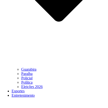
Guarabira
Paraíba
Policial
Política
Eleições 2026
Esportes
Entretenimento