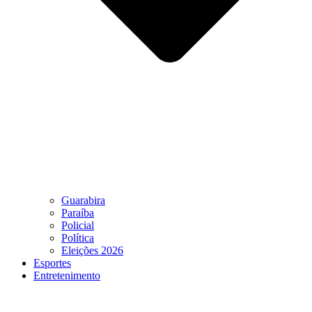
Guarabira
Paraíba
Policial
Política
Eleições 2026
Esportes
Entretenimento