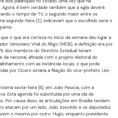
erá dois palanques no Estado, uma vez que há
o. Agora, é bem verdade também que a sigla deverá
egando o tempo de TV, o segundo maior entre os
 na segunda-feira (2), indicavam que o escolhido seria o
guinte.
u que o que era certeza no início da semana deu lugar a
ador Veneziano Vital do Rêgo (MDB), a definição era por
0% dos membros do Diretório Estadual teriam
e da nacional, afinada com o projeto eleitoral do
 alinhamento com as instâncias locais, o que pode
das por Cícero estaria a filiação do vice-prefeito Léo
óxima sexta-feira (6), em João Pessoa, com a
lva. Esta agenda foi substituída por uma ida de
são. Por causa disso, as articulações em Brasília tendem
cero atacam por um lado, João Azevêdo e os deputados
 fazem o mesmo por outro. Hugo, enquanto presidente