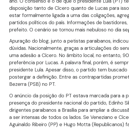
ano. O consenso é o de que o presidente Lula (PT) t
disposição tanto de Cícero quanto de Lucas para iss
estar formalmente ligada a uma das coligações, agr
partidos políticos do país. Informações de bastidores,
prefeito. O cenário se tornou mais nebuloso no dia se
Apuração do blog, junto a petistas paraibanos, indico
dúvidas. Nacionalmente, graças a articulações do sen
uma adesão a Cícero. No âmbito local, no entanto, 9
preferência por Lucas. A palavra final, porém, é sempr
presidente Lula. Apesar disso, o partido tem buscado
postergar a definição. Entre as contrapartidas prometi
Bezerra (PSB) no PT.
O anúncio da posição do PT estava marcada para a pr
presença do presidente nacional do partido, Edinho Si
dirigentes paraibanos a Brasília para ampliar a discus
a ser intensas de todos os lados. Se Veneziano e Cí
Aguinaldo Ribeiro (PP) e Hugo Motta (Republicanos)