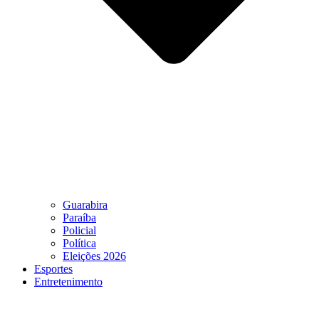
Guarabira
Paraíba
Policial
Política
Eleições 2026
Esportes
Entretenimento