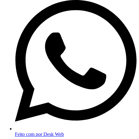
Feito com
por Desk Web