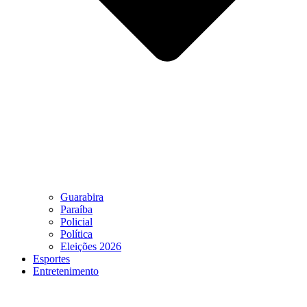
Guarabira
Paraíba
Policial
Política
Eleições 2026
Esportes
Entretenimento