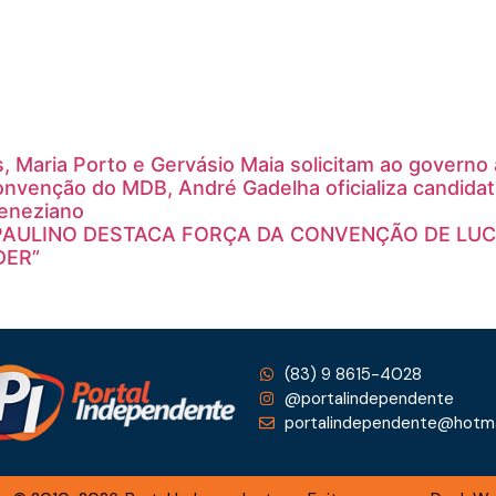
s, Maria Porto e Gervásio Maia solicitam ao governo
onvenção do MDB, André Gadelha oficializa candida
Veneziano
PAULINO DESTACA FORÇA DA CONVENÇÃO DE LUCA
DER”
(83) 9 8615-4028
@portalindependente
portalindependente@hotma