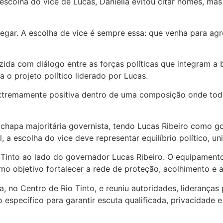
escolha do vice de Lucas, Daniella evitou citar nomes, m
gar. A escolha de vice é sempre essa: que venha para agre
ida com diálogo entre as forças políticas que integram a 
a o projeto político liderado por Lucas.
xtremamente positiva dentro de uma composição onde todo 
 chapa majoritária governista, tendo Lucas Ribeiro como g
l, a escolha do vice deve representar equilíbrio político, 
o Tinto ao lado do governador Lucas Ribeiro. O equipamen
mo objetivo fortalecer a rede de proteção, acolhimento e 
 no Centro de Rio Tinto, e reuniu autoridades, lideranças 
 específico para garantir escuta qualificada, privacida