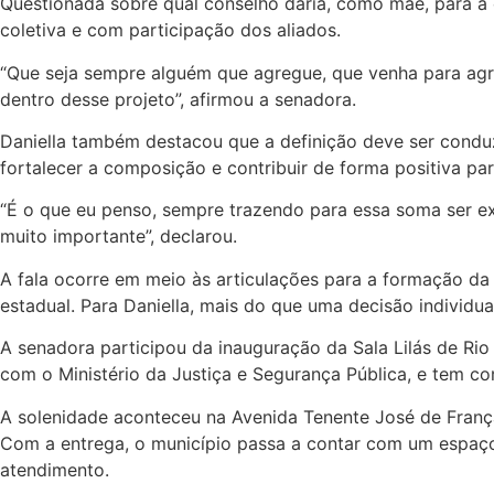
Questionada sobre qual conselho daria, como mãe, para a 
coletiva e com participação dos aliados.
“Que seja sempre alguém que agregue, que venha para agre
dentro desse projeto”, afirmou a senadora.
Daniella também destacou que a definição deve ser conduz
fortalecer a composição e contribuir de forma positiva par
“É o que eu penso, sempre trazendo para essa soma ser e
muito importante”, declarou.
A fala ocorre em meio às articulações para a formação da
estadual. Para Daniella, mais do que uma decisão individua
A senadora participou da inauguração da Sala Lilás de Ri
com o Ministério da Justiça e Segurança Pública, e tem co
A solenidade aconteceu na Avenida Tenente José de França,
Com a entrega, o município passa a contar com um espaço
atendimento.