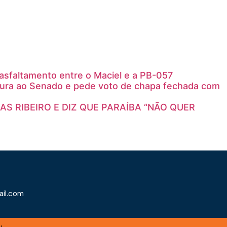
 asfaltamento entre o Maciel e a PB-057
tura ao Senado e pede voto de chapa fechada com
S RIBEIRO E DIZ QUE PARAÍBA “NÃO QUER
il.com