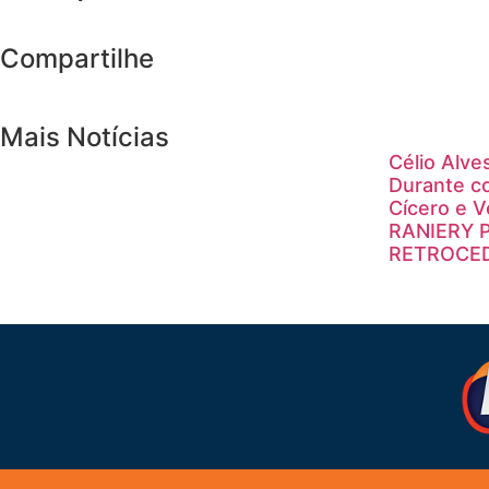
Compartilhe
Mais Notícias
Célio Alve
Durante c
Cícero e 
RANIERY 
RETROCE