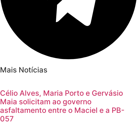
Mais Notícias
Célio Alves, Maria Porto e Gervásio
Maia solicitam ao governo
asfaltamento entre o Maciel e a PB-
057