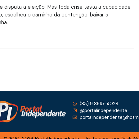
se disputa a eleição. Mas toda crise testa a capacidade
o, escolheu o caminho da contenção: baixar a
nha.
(83) 9 8615-4028
@portalindependente
portalindependente@hotma
© 2010-2026. Portal Independente
Feito com
por Desk W