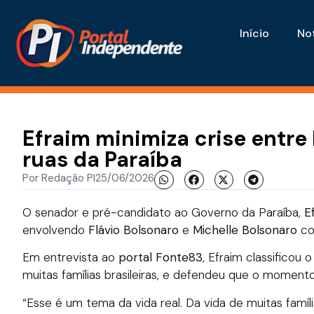
Início
Not
Efraim minimiza crise entre 
ruas da Paraíba
Por
Redação PI
25/06/2026
O senador e pré-candidato ao Governo da Paraíba,
E
envolvendo
Flávio Bolsonaro
e
Michelle Bolsonaro
co
Em entrevista ao
portal Fonte83
, Efraim classificou
muitas famílias brasileiras, e defendeu que o momento
“Esse é um tema da vida real. Da vida de muitas famíli