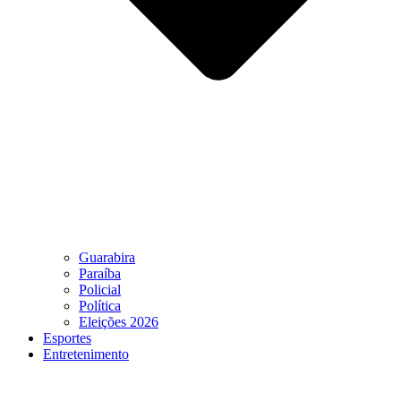
Guarabira
Paraíba
Policial
Política
Eleições 2026
Esportes
Entretenimento