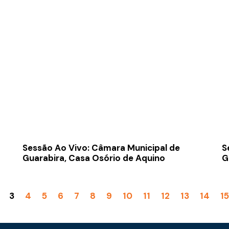
Sessão Ao Vivo: Câmara Municipal de
S
Guarabira, Casa Osório de Aquino
G
3
4
5
6
7
8
9
10
11
12
13
14
15