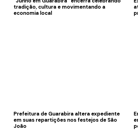
“Junho em Guarabira” encerra celebrando
E
tradição, cultura e movimentando a
a
economia local
p
Prefeitura de Guarabira altera expediente
E
em suas repartições nos festejos de São
e
João
p