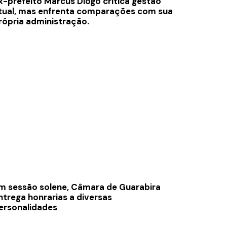
x-prefeito Marcus Diôgo critica gestão
tual, mas enfrenta comparações com sua
rópria administração.
m sessão solene, Câmara de Guarabira
ntrega honrarias a diversas
ersonalidades