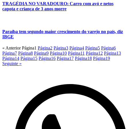
TRAGÉDIA NO VARADOURO: Carro com avó e netos
capota e criança de 3 anos morre
Paraíba tem segundo maior crescimento do varejo no país, diz
IBGE
« Anterior
Página
1
Página
2
Página
3
Página
4
Página
5
Página
6
Página
7
Página
8
Página
9
Página
10
Página
11
Página
12
Página
13
Página
14
Página
15
Página
16
Página
17
Página
18
Página
19
Seguinte »