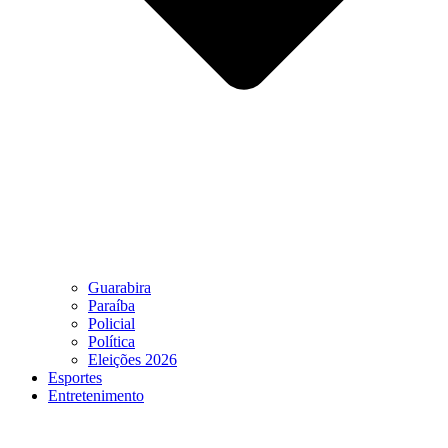
Guarabira
Paraíba
Policial
Política
Eleições 2026
Esportes
Entretenimento