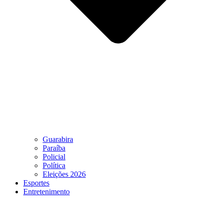
Guarabira
Paraíba
Policial
Política
Eleições 2026
Esportes
Entretenimento