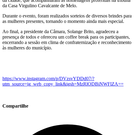
da cidade, que acompanharam as homenagens proferidas na tribuna
da Casa Virgulino Cavalcante de Melo.
Durante o evento, foram realizados sorteios de diversos brindes para
as mulheres presentes, tornando o momento ainda mais especial.
Ao final, a presidente da Câmara, Solange Brito, agradeceu a
presença de todos e ofereceu um coffee break para os participantes,
encerrando a sessão em clima de confraternização e reconhecimento
às mulheres do município.
https://www.instagram.com/p/DVzsvYDDd07/?
utm_source=ig_web_copy_link&igsh=MzRlODBiNWFlZA==
Compartilhe