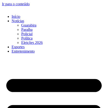
Ir para o conteúdo
Início
Notícias
Guarabira
Paraíba
Policial
Política
Eleições 2026
Esportes
Entretenimento