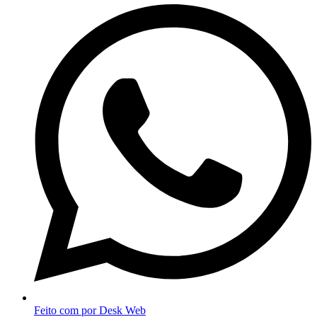
Feito com
por Desk Web