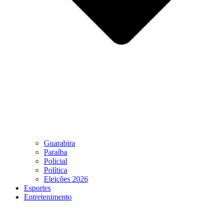
Guarabira
Paraíba
Policial
Política
Eleições 2026
Esportes
Entretenimento