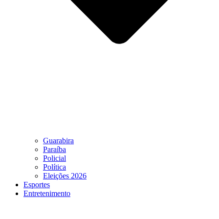
Guarabira
Paraíba
Policial
Política
Eleições 2026
Esportes
Entretenimento