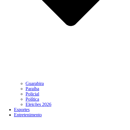
Guarabira
Paraíba
Policial
Política
Eleições 2026
Esportes
Entretenimento