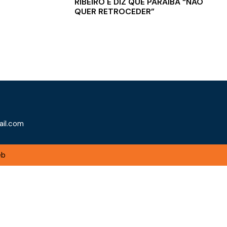
RIBEIRO E DIZ QUE PARAÍBA “NÃO
QUER RETROCEDER”
il.com
eb